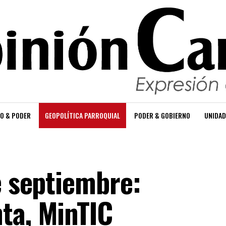
O & PODER
GEOPOLÍTICA PARROQUIAL
PODER & GOBIERNO
UNIDAD
e septiembre:
ta, MinTIC