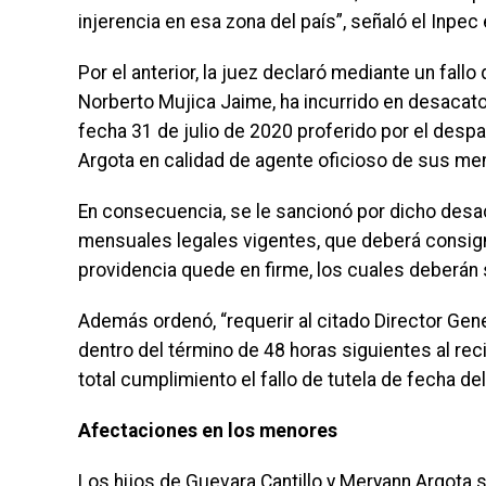
injerencia en esa zona del país”, señaló el Inpec 
Por el anterior, la juez declaró mediante un fallo
Norberto Mujica Jaime, ha incurrido en desacato d
fecha 31 de julio de 2020 proferido por el desp
Argota en calidad de agente oficioso de sus men
En consecuencia, se le sancionó por dicho desa
mensuales legales vigentes, que deberá consigna
providencia quede en firme, los cuales deberán s
Además ordenó, “requerir al citado Director Gen
dentro del término de 48 horas siguientes al reci
total cumplimiento el fallo de tutela de fecha de
Afectaciones en los menores
Los hijos de Guevara Cantillo y Meryann Argota s