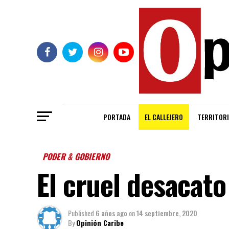
PORTADA
EL CALLEJERO
TERRITORI
PODER & GOBIERNO
El cruel desacato
Published
6 años ago
on
14 septiembre, 2020
By
Opinión Caribe