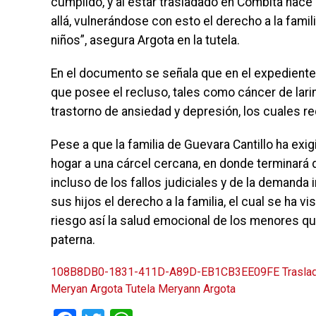
cumplido, y al estar trasladado en Combita hace
allá, vulnerándose con esto el derecho a la famili
niños”, asegura Argota en la tutela.
En el documento se señala que en el expediente
que posee el recluso, tales como cáncer de larin
trastorno de ansiedad y depresión, los cuales r
Pese a que la familia de Guevara Cantillo ha exig
hogar a una cárcel cercana, en donde terminará
incluso de los fallos judiciales y de la demanda
sus hijos el derecho a la familia, el cual se ha 
riesgo así la salud emocional de los menores qu
paterna.
108B8DB0-1831-411D-A89D-EB1CB3EE09FE
Trasla
Meryan Argota
Tutela Meryann Argota