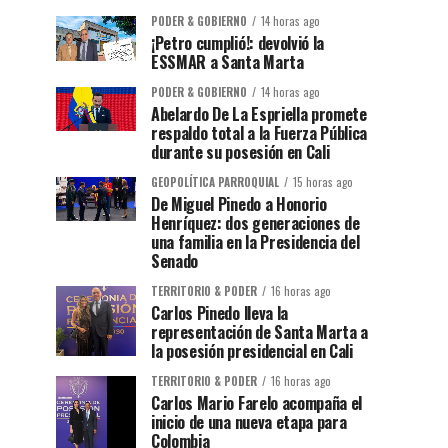
PODER & GOBIERNO
14 horas ago
¡Petro cumplió!: devolvió la
ESSMAR a Santa Marta
PODER & GOBIERNO
14 horas ago
Abelardo De La Espriella promete
respaldo total a la Fuerza Pública
durante su posesión en Cali
GEOPOLÍTICA PARROQUIAL
15 horas ago
De Miguel Pinedo a Honorio
Henríquez: dos generaciones de
una familia en la Presidencia del
Senado
TERRITORIO & PODER
16 horas ago
Carlos Pinedo lleva la
representación de Santa Marta a
la posesión presidencial en Cali
TERRITORIO & PODER
16 horas ago
Carlos Mario Farelo acompaña el
inicio de una nueva etapa para
Colombia