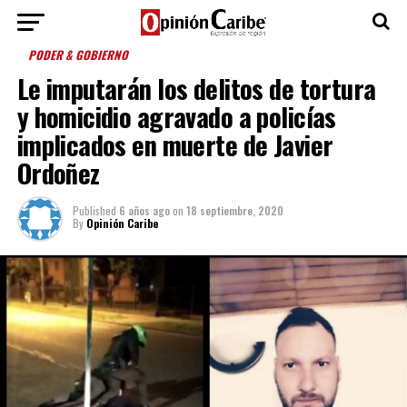
PODER & GOBIERNO
Le imputarán los delitos de tortura
y homicidio agravado a policías
implicados en muerte de Javier
Ordoñez
Published
6 años ago
on
18 septiembre, 2020
By
Opinión Caribe