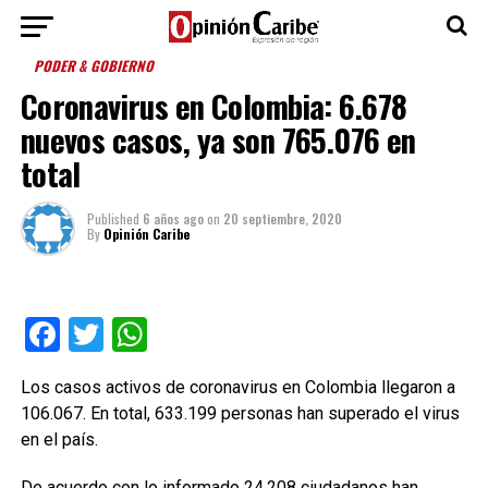
PODER & GOBIERNO
Coronavirus en Colombia: 6.678
nuevos casos, ya son 765.076 en
total
Published
6 años ago
on
20 septiembre, 2020
By
Opinión Caribe
Facebook
Twitter
WhatsApp
Los casos activos de coronavirus en Colombia llegaron a
106.067. En total, 633.199 personas han superado el virus
en el país.
De acuerdo con lo informado 24.208 ciudadanos han