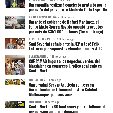
PODER & GOBIERNO
9 horas ago
Barranquilla realizará concierto gratuito por la
posesión del presidente Abelardo De la Espriella
UNIDAD INVESTIGATIVA
10 horas ago
Durante el gobierno de Rafael Martínez, el
Fondo Mixto Sierra Nevada ejecutó proyectos
por más de $351.000 millones (1era entrega)
TERRITORIO & PODER
10 horas ago
Saúl Severini señaló ante la JEP a José Félix
Lafaurie por supuestos vínculos con las AUC
DEPARTAMENTO
11 horas ago
CORPAMAG impulsa los negocios verdes del
Magdalena en congreso jurídico realizado en
Santa Marta
EDUCACIÓN
11 horas ago
Universidad Sergio Arboleda renueva su
Acreditación Institucional de Alta Calidad
Multicampus por seis años
EDITORIAL
11 horas ago
Santa Marta: 260 hectáreas y cinco billones de
pesos esperando una decisión