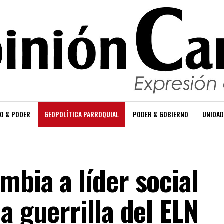
O & PODER
GEOPOLÍTICA PARROQUIAL
PODER & GOBIERNO
UNIDAD
bia a líder social
a guerrilla del ELN