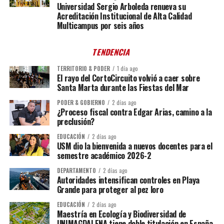
Universidad Sergio Arboleda renueva su
Acreditación Institucional de Alta Calidad
Multicampus por seis años
TENDENCIA
TERRITORIO & PODER
1 día ago
El rayo del CortoCircuito volvió a caer sobre
Santa Marta durante las Fiestas del Mar
PODER & GOBIERNO
2 días ago
¿Proceso fiscal contra Edgar Arias, camino a la
preclusión?
EDUCACIÓN
2 días ago
USM dio la bienvenida a nuevos docentes para el
semestre académico 2026-2
DEPARTAMENTO
2 días ago
Autoridades intensifican controles en Playa
Grande para proteger al pez loro
EDUCACIÓN
2 días ago
Maestría en Ecología y Biodiversidad de
UNIMAGDALENA tiene doble titulación en España