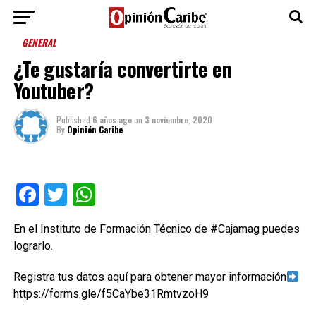
GENERAL
¿Te gustaría convertirte en
Youtuber?
Published
6 años ago
on
3 noviembre, 2020
By
Opinión Caribe
Facebook
Twitter
WhatsApp
En el Instituto de Formación Técnico de #Cajamag puedes
lograrlo.
Registra tus datos aquí para obtener mayor información
https://forms.gle/f5CaYbe31RmtvzoH9