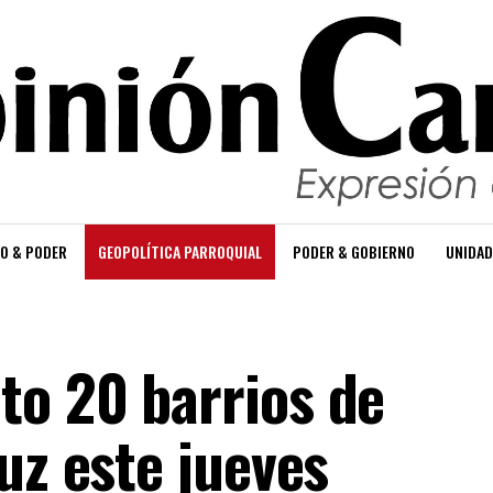
O & PODER
GEOPOLÍTICA PARROQUIAL
PODER & GOBIERNO
UNIDAD
o 20 barrios de
uz este jueves