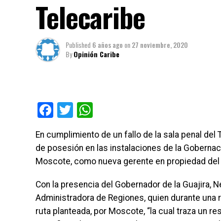
Telecaribe
Published
6 años ago
on
27 noviembre, 2020
By
Opinión Caribe
Facebook
Twitter
WhatsApp
En cumplimiento de un fallo de la sala penal del T
de posesión en las instalaciones de la Goberna
Moscote, como nueva gerente en propiedad del C
Con la presencia del Gobernador de la Guajira, 
Administradora de Regiones, quien durante una r
ruta planteada, por Moscote, “la cual traza un 