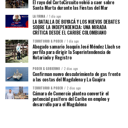
El rayo del CortoCircuito volvió a caer sobre
Santa Marta durante las Fiestas del Mar
LA FIRMA
1 día ago
LA BATALLA DE BOYACÁ Y LOS NUEVOS DEBATES
SOBRE LA INDEPENDENCIA: UNA MIRADA
CRÍTICA DESDE EL CARIBE COLOMBIANO
TERRITORIO & PODER
1 día ago
Abogado samario Joaquín José Méndez Llach se
perfila para dirigir la Superintendencia de
Notariado y Registro
PODER & GOBIERNO
2 días ago
Confirman nuevo descubrimiento de gas frente
a las costas del Magdalena y La Guajira
TERRITORIO & PODER
2 días ago
Cámara de Comercio plantea convertir el
potencial gasífero del Caribe en empleo y
desarrollo para el Magdalena