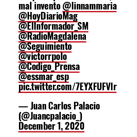
mal invento
@linnammaria
@HoyDiarioMag
@ElInformador_SM
@RadioMagdalena
@Seguimiento
@victorrpolo
@Codigo_Prensa
@essmar_esp
pic.twitter.com/7EYXFUFVlr
— Juan Carlos Palacio
(@Juancpalacio_)
December 1, 2020