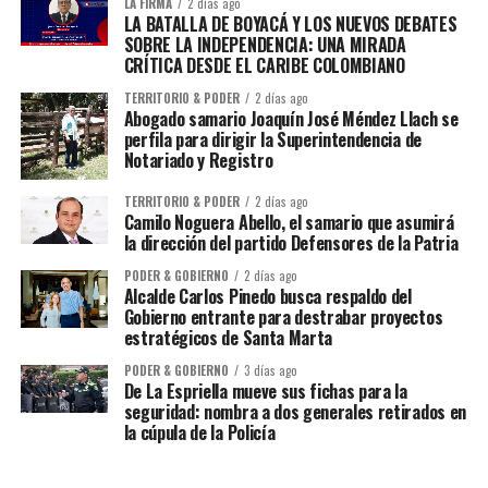
LA FIRMA
2 días ago
LA BATALLA DE BOYACÁ Y LOS NUEVOS DEBATES
SOBRE LA INDEPENDENCIA: UNA MIRADA
CRÍTICA DESDE EL CARIBE COLOMBIANO
TERRITORIO & PODER
2 días ago
Abogado samario Joaquín José Méndez Llach se
perfila para dirigir la Superintendencia de
Notariado y Registro
TERRITORIO & PODER
2 días ago
Camilo Noguera Abello, el samario que asumirá
la dirección del partido Defensores de la Patria
PODER & GOBIERNO
2 días ago
Alcalde Carlos Pinedo busca respaldo del
Gobierno entrante para destrabar proyectos
estratégicos de Santa Marta
PODER & GOBIERNO
3 días ago
De La Espriella mueve sus fichas para la
seguridad: nombra a dos generales retirados en
la cúpula de la Policía