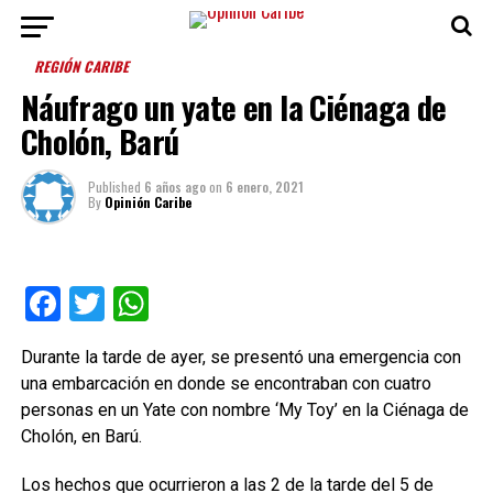
REGIÓN CARIBE
Náufrago un yate en la Ciénaga de
Cholón, Barú
Published
6 años ago
on
6 enero, 2021
By
Opinión Caribe
Facebook
Twitter
WhatsApp
Durante la tarde de ayer, se presentó una emergencia con
una embarcación en donde se encontraban con cuatro
personas en un Yate con nombre ‘My Toy’ en la Ciénaga de
Cholón, en Barú.
Los hechos que ocurrieron a las 2 de la tarde del 5 de