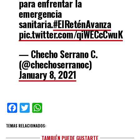
para enfrentar la
emergencia
sanitaria.
#ElReténAvanza
pic.twitter.com/qiWECcCwuK
— Checho Serrano C.
(@chechoserranoc)
January 8, 2021
Facebook
Twitter
WhatsApp
TEMAS RELACIONADOS:
TAMBIÉN PUEDE GUSTARTE