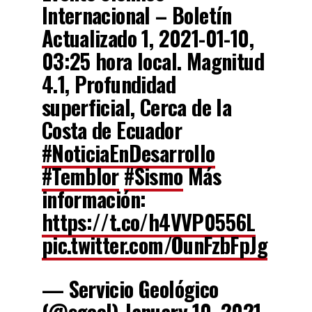
Internacional – Boletín
Actualizado 1, 2021-01-10,
03:25 hora local. Magnitud
4.1, Profundidad
superficial, Cerca de la
Costa de Ecuador
#NoticiaEnDesarrollo
#Temblor
#Sismo
Más
información:
https://t.co/h4VVP0556L
pic.twitter.com/OunFzbFpJg
— Servicio Geológico
(@sgcol)
January 10, 2021