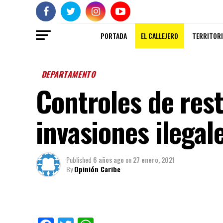
PORTADA
EL CALLEJERO
TERRITORI
DEPARTAMENTO
Controles de rest
invasiones ilegal
Published
6 años ago
on
27 enero, 2021
By
Opinión Caribe