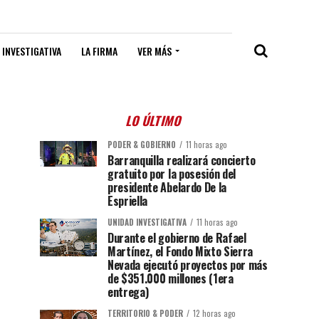
 INVESTIGATIVA
LA FIRMA
VER MÁS
LO ÚLTIMO
PODER & GOBIERNO
11 horas ago
Barranquilla realizará concierto
gratuito por la posesión del
presidente Abelardo De la
Espriella
UNIDAD INVESTIGATIVA
11 horas ago
Durante el gobierno de Rafael
Martínez, el Fondo Mixto Sierra
Nevada ejecutó proyectos por más
de $351.000 millones (1era
entrega)
TERRITORIO & PODER
12 horas ago