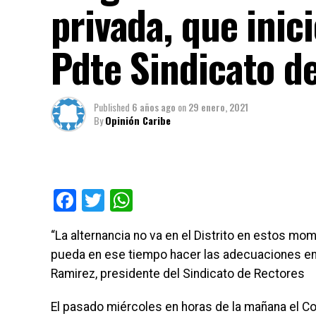
privada, que inic
Pdte Sindicato d
Published
6 años ago
on
29 enero, 2021
By
Opinión Caribe
Facebook
Twitter
WhatsApp
“La alternancia no va en el Distrito en estos m
pueda en ese tiempo hacer las adecuaciones en 
Ramirez, presidente del Sindicato de Rectores
El pasado miércoles en horas de la mañana el Co