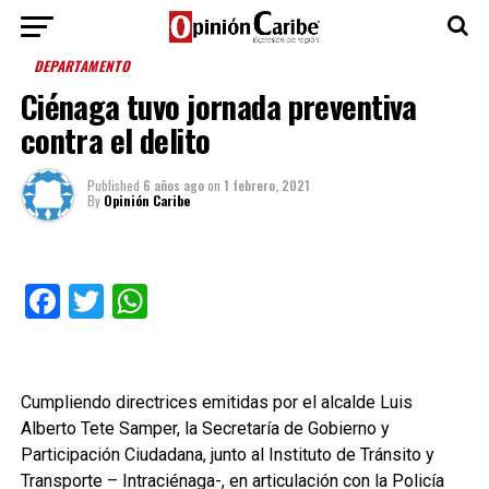
DEPARTAMENTO
Ciénaga tuvo jornada preventiva
contra el delito
Published
6 años ago
on
1 febrero, 2021
By
Opinión Caribe
Facebook
Twitter
WhatsApp
Cumpliendo directrices emitidas por el alcalde Luis
Alberto Tete Samper, la Secretaría de Gobierno y
Participación Ciudadana, junto al Instituto de Tránsito y
Transporte – Intraciénaga-, en articulación con la Policía