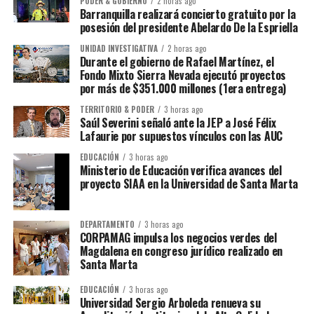
PODER & GOBIERNO
2 horas ago
Barranquilla realizará concierto gratuito por la
posesión del presidente Abelardo De la Espriella
UNIDAD INVESTIGATIVA
2 horas ago
Durante el gobierno de Rafael Martínez, el
Fondo Mixto Sierra Nevada ejecutó proyectos
por más de $351.000 millones (1era entrega)
TERRITORIO & PODER
3 horas ago
Saúl Severini señaló ante la JEP a José Félix
Lafaurie por supuestos vínculos con las AUC
EDUCACIÓN
3 horas ago
Ministerio de Educación verifica avances del
proyecto SIAA en la Universidad de Santa Marta
DEPARTAMENTO
3 horas ago
CORPAMAG impulsa los negocios verdes del
Magdalena en congreso jurídico realizado en
Santa Marta
EDUCACIÓN
3 horas ago
Universidad Sergio Arboleda renueva su