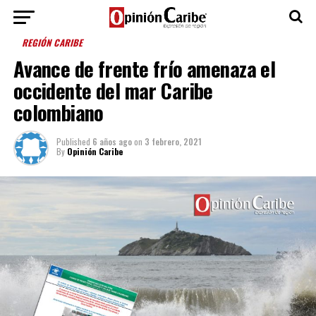
REGIÓN CARIBE
Avance de frente frío amenaza el
occidente del mar Caribe
colombiano
Published
6 años ago
on
3 febrero, 2021
By
Opinión Caribe