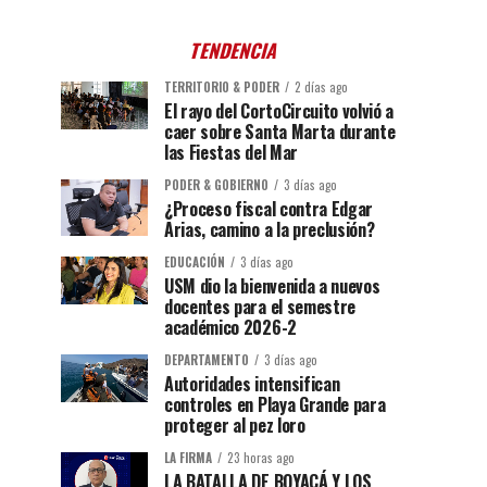
TENDENCIA
TERRITORIO & PODER
2 días ago
El rayo del CortoCircuito volvió a
caer sobre Santa Marta durante
las Fiestas del Mar
PODER & GOBIERNO
3 días ago
¿Proceso fiscal contra Edgar
Arias, camino a la preclusión?
EDUCACIÓN
3 días ago
USM dio la bienvenida a nuevos
docentes para el semestre
académico 2026-2
DEPARTAMENTO
3 días ago
Autoridades intensifican
controles en Playa Grande para
proteger al pez loro
LA FIRMA
23 horas ago
LA BATALLA DE BOYACÁ Y LOS