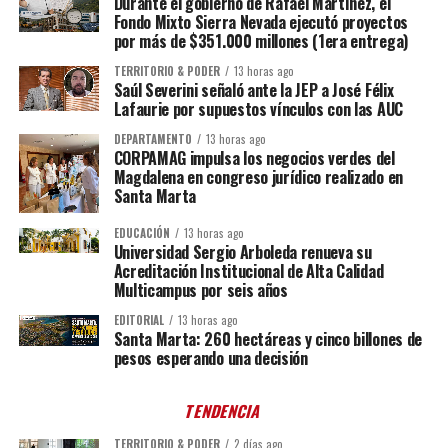
Durante el gobierno de Rafael Martínez, el
Fondo Mixto Sierra Nevada ejecutó proyectos
por más de $351.000 millones (1era entrega)
TERRITORIO & PODER
13 horas ago
Saúl Severini señaló ante la JEP a José Félix
Lafaurie por supuestos vínculos con las AUC
DEPARTAMENTO
13 horas ago
CORPAMAG impulsa los negocios verdes del
Magdalena en congreso jurídico realizado en
Santa Marta
EDUCACIÓN
13 horas ago
Universidad Sergio Arboleda renueva su
Acreditación Institucional de Alta Calidad
Multicampus por seis años
EDITORIAL
13 horas ago
Santa Marta: 260 hectáreas y cinco billones de
pesos esperando una decisión
TENDENCIA
TERRITORIO & PODER
2 días ago