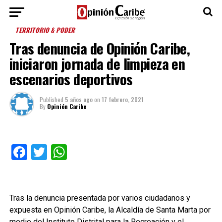
TERRITORIO & PODER
Tras denuncia de Opinión Caribe,
iniciaron jornada de limpieza en
escenarios deportivos
Published
5 años ago
on
17 febrero, 2021
By
Opinión Caribe
Facebook
Twitter
WhatsApp
Tras la denuncia presentada por varios ciudadanos y
expuesta en Opinión Caribe, la Alcaldía de Santa Marta por
medio del Instituto Distrital para la Recreación y el