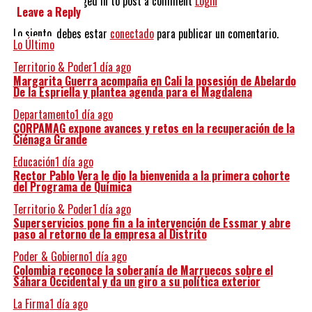
You must be logged in to post a comment
Login
Leave a Reply
Lo siento, debes estar
conectado
para publicar un comentario.
Lo Último
Territorio & Poder
1 día ago
Margarita Guerra acompaña en Cali la posesión de Abelardo
De la Espriella y plantea agenda para el Magdalena
Departamento
1 día ago
CORPAMAG expone avances y retos en la recuperación de la
Ciénaga Grande
Educación
1 día ago
Rector Pablo Vera le dio la bienvenida a la primera cohorte
del Programa de Química
Territorio & Poder
1 día ago
Superservicios pone fin a la intervención de Essmar y abre
paso al retorno de la empresa al Distrito
Poder & Gobierno
1 día ago
Colombia reconoce la soberanía de Marruecos sobre el
Sáhara Occidental y da un giro a su política exterior
La Firma
1 día ago