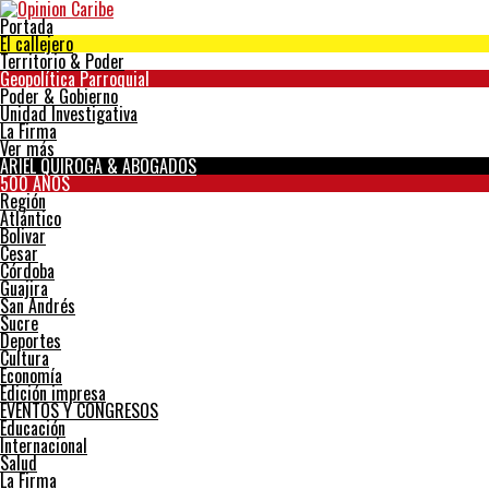
Portada
El callejero
Territorio & Poder
Geopolítica Parroquial
Poder & Gobierno
Unidad Investigativa
La Firma
Ver más
ARIEL QUIROGA & ABOGADOS
500 AÑOS
Región
Atlántico
Bolivar
Cesar
Córdoba
Guajira
San Andrés
Sucre
Deportes
Cultura
Economía
Edición impresa
EVENTOS Y CONGRESOS
Educación
Internacional
Salud
La Firma