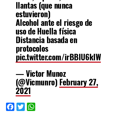
llantas (que nunca
estuvieron)
Alcohol ante el riesgo de
uso de Huella física
Distancia basada en
protocolos
pic.twitter.com/irBBIU6kIW
— Victor Munoz
(@Vicmunro)
February 27,
2021
Facebook
Twitter
WhatsApp