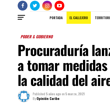
PORTADA
EL CALLEJERO
TERRITORI
PODER & GOBIERNO
Procuraduría lan
a tomar medidas 
la calidad del air
Published
5 años ago
on
5 marzo, 2021
By
Opinión Caribe