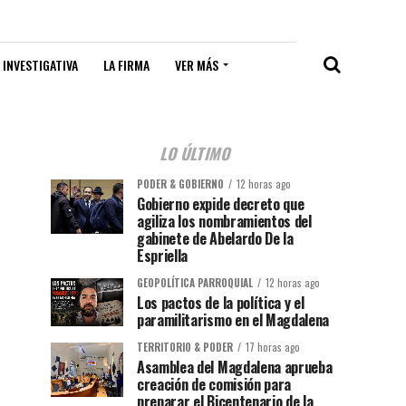
 INVESTIGATIVA
LA FIRMA
VER MÁS
LO ÚLTIMO
PODER & GOBIERNO
12 horas ago
Gobierno expide decreto que
agiliza los nombramientos del
gabinete de Abelardo De la
Espriella
GEOPOLÍTICA PARROQUIAL
12 horas ago
Los pactos de la política y el
paramilitarismo en el Magdalena
TERRITORIO & PODER
17 horas ago
Asamblea del Magdalena aprueba
creación de comisión para
preparar el Bicentenario de la