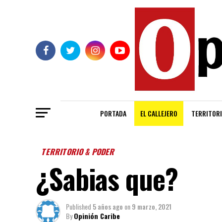
PORTADA
EL CALLEJERO
TERRITORI
TERRITORIO & PODER
¿Sabias que?
Published
5 años ago
on
9 marzo, 2021
By
Opinión Caribe