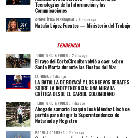
Tecnologías de la Información y las
Comunicaciones
GEOPOLÍTICA PARROQUIAL
6 horas ago
Natalia López Fuentes — Ministerio del Trabajo
TENDENCIA
TERRITORIO & PODER
2 días ago
El rayo del CortoCircuito volvió a caer sobre
Santa Marta durante las Fiestas del Mar
LA FIRMA
1 día ago
LA BATALLA DE BOYACÁ Y LOS NUEVOS DEBATES
SOBRE LA INDEPENDENCIA: UNA MIRADA
CRÍTICA DESDE EL CARIBE COLOMBIANO
TERRITORIO & PODER
1 día ago
Abogado samario Joaquín José Méndez Llach se
perfila para dirigir la Superintendencia de
Notariado y Registro
PODER & GOBIERNO
2 días ago