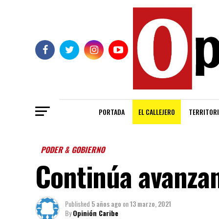
PORTADA
EL CALLEJERO
TERRITORI
PODER & GOBIERNO
Continúa avanzan
Published
5 años ago
on
13 marzo, 2021
By
Opinión Caribe