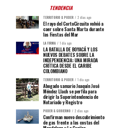
TENDENCIA
TERRITORIO & PODER
2 días ago
El rayo del CortoCircuito volvió a
caer sobre Santa Marta durante
las Fiestas del Mar
LA FIRMA
1 día ago
LA BATALLA DE BOYACÁ Y LOS
NUEVOS DEBATES SOBRE LA
INDEPENDENCIA: UNA MIRADA
CRÍTICA DESDE EL CARIBE
COLOMBIANO
TERRITORIO & PODER
1 día ago
Abogado samario Joaquín José
Méndez Llach se perfila para
dirigir la Superintendencia de
Notariado y Registro
PODER & GOBIERNO
2 días ago
Confirman nuevo descubrimiento
de gas frente a las costas del