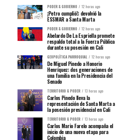
PODER & GOBIERNO
12 horas ago
¡Petro cumplió!: devolvió la
ESSMAR a Santa Marta
PODER & GOBIERNO
12 horas ago
Abelardo De La Espriella promete
respaldo total a la Fuerza Pública
durante su posesión en Cali
GEOPOLÍTICA PARROQUIAL
12 horas ago
De Miguel Pinedo a Honorio
Henríquez: dos generaciones de
una familia en la Presidencia del
Senado
TERRITORIO & PODER
13 horas ago
Carlos Pinedo lleva la
representación de Santa Marta a
la posesión presidencial en Cali
TERRITORIO & PODER
13 horas ago
Carlos Mario Farelo acompaña el
inicio de una nueva etapa para
Colombia