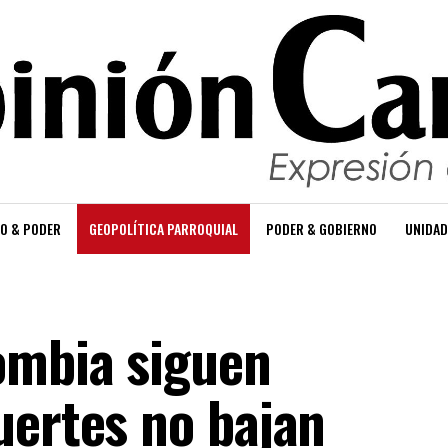
O & PODER
GEOPOLÍTICA PARROQUIAL
PODER & GOBIERNO
UNIDAD
ombia siguen
uertes no bajan