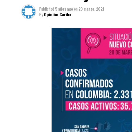
Published
5 años ago
on
20 marzo, 2021
By
Opinión Caribe