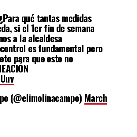
¿Para qué tantas medidas
da, si el 1er fin de semana
nos a la alcaldesa
ocontrol es fundamental pero
reto para que esto no
ANEACIÓN
eUuv
mpo (@elimolinacampo)
March