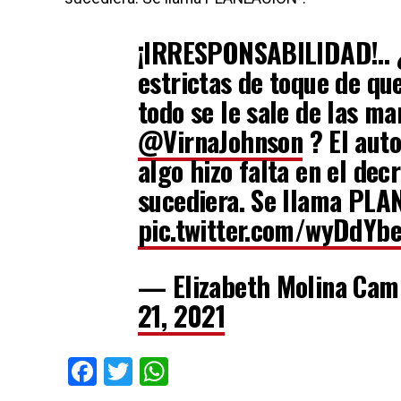
¡IRRESPONSABILIDAD!.. 
estrictas de toque de que
todo se le sale de las ma
@VirnaJohnson
? El aut
algo hizo falta en el dec
sucediera. Se llama PL
pic.twitter.com/wyDdYb
— Elizabeth Molina Ca
21, 2021
Facebook
Twitter
WhatsApp