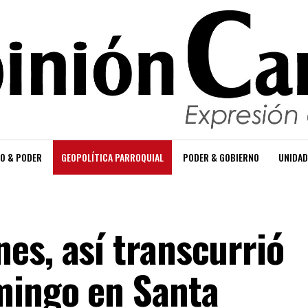
O & PODER
GEOPOLÍTICA PARROQUIAL
PODER & GOBIERNO
UNIDAD
es, así transcurrió
mingo en Santa