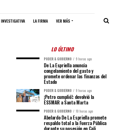
 INVESTIGATIVA
LA FIRMA
VER MÁS
LO ÚLTIMO
PODER & GOBIERNO
9 horas ago
De La Espriella anuncia
congelamiento del gasto y
promete ordenar las finanzas del
Estado
PODER & GOBIERNO
9 horas ago
¡Petro cumplió!: devolvió la
ESSMAR a Santa Marta
PODER & GOBIERNO
10 horas ago
Abelardo De La Espriella promete
respaldo total a la Fuerza Pública
durante su posesión en Cali