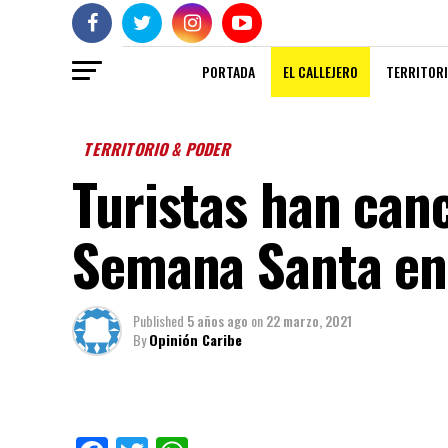
PORTADA
EL CALLEJERO
TERRITORI
TERRITORIO & PODER
Turistas han can
Semana Santa en
Published
5 años ago
on
22 marzo, 2021
By
Opinión Caribe