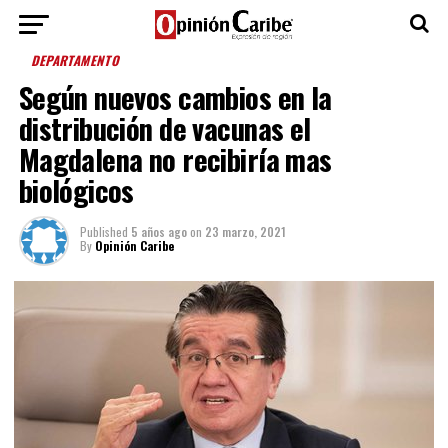
DEPARTAMENTO
Según nuevos cambios en la
distribución de vacunas el
Magdalena no recibiría mas
biológicos
Published
5 años ago
on
23 marzo, 2021
By
Opinión Caribe