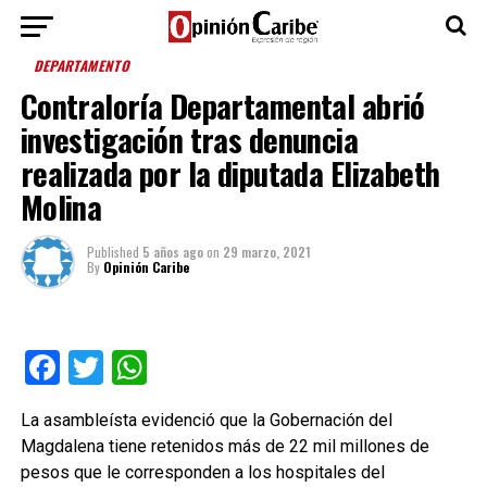
DEPARTAMENTO
Contraloría Departamental abrió
investigación tras denuncia
realizada por la diputada Elizabeth
Molina
Published
5 años ago
on
29 marzo, 2021
By
Opinión Caribe
Facebook
Twitter
WhatsApp
La asambleísta evidenció que la Gobernación del
Magdalena tiene retenidos más de 22 mil millones de
pesos que le corresponden a los hospitales del