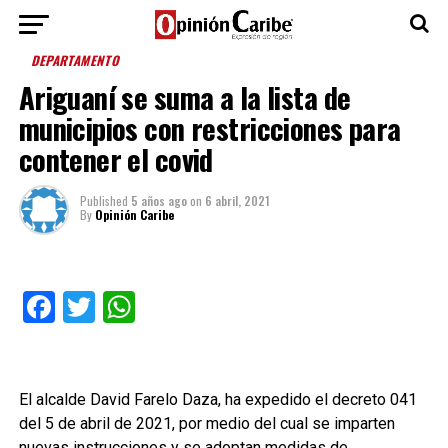
DEPARTAMENTO
Ariguaní se suma a la lista de
municipios con restricciones para
contener el covid
Published
5 años ago
on
6 abril, 2021
By
Opinión Caribe
Facebook
Twitter
WhatsApp
El alcalde David Farelo Daza, ha expedido el decreto 041
del 5 de abril de 2021, por medio del cual se imparten
nuevas instrucciones y se adoptan medidas de