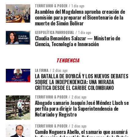
TERRITORIO & PODER
1 día ago
Asamblea del Magdalena aprueba creación de
comisión para preparar el Bicentenario de la
muerte de Simón Bolívar
GEOPOLÍTICA PARROQUIAL
1 día ago
Claudia Benavides Salazar — Ministerio de
Ciencia, Tecnología e Innovación
TENDENCIA
LA FIRMA
2 días ago
LA BATALLA DE BOYACÁ Y LOS NUEVOS DEBATES
SOBRE LA INDEPENDENCIA: UNA MIRADA
CRÍTICA DESDE EL CARIBE COLOMBIANO
TERRITORIO & PODER
2 días ago
Abogado samario Joaquín José Méndez Llach se
perfila para dirigir la Superintendencia de
Notariado y Registro
TERRITORIO & PODER
2 días ago
Camilo Noguera Abello, el samario que asumirá