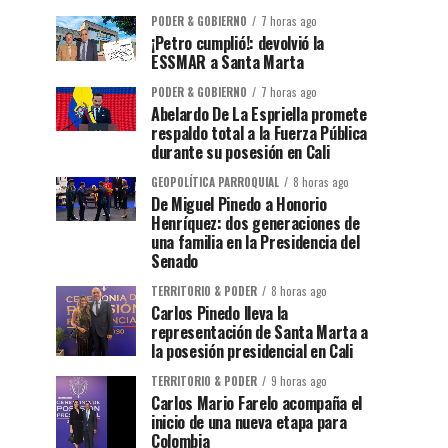
PODER & GOBIERNO
7 horas ago
¡Petro cumplió!: devolvió la
ESSMAR a Santa Marta
PODER & GOBIERNO
7 horas ago
Abelardo De La Espriella promete
respaldo total a la Fuerza Pública
durante su posesión en Cali
GEOPOLÍTICA PARROQUIAL
8 horas ago
De Miguel Pinedo a Honorio
Henríquez: dos generaciones de
una familia en la Presidencia del
Senado
TERRITORIO & PODER
8 horas ago
Carlos Pinedo lleva la
representación de Santa Marta a
la posesión presidencial en Cali
TERRITORIO & PODER
9 horas ago
Carlos Mario Farelo acompaña el
inicio de una nueva etapa para
Colombia