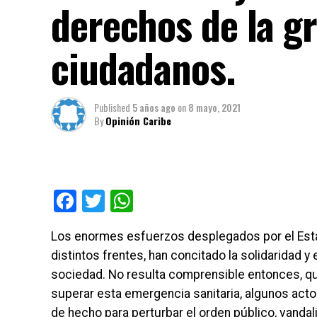
derechos de la g
ciudadanos.
Published
5 años ago
on
8 mayo, 2021
By
Opinión Caribe
Facebook
Twitter
WhatsApp
Los enormes esfuerzos desplegados por el Esta
distintos frentes, han concitado la solidaridad
sociedad. No resulta comprensible entonces, q
superar esta emergencia sanitaria, algunos actor
de hecho para perturbar el orden público, vandali