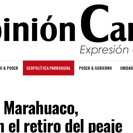
O & PODER
GEOPOLÍTICA PARROQUIAL
PODER & GOBIERNO
UNIDAD
n Marahuaco,
 el retiro del peaje