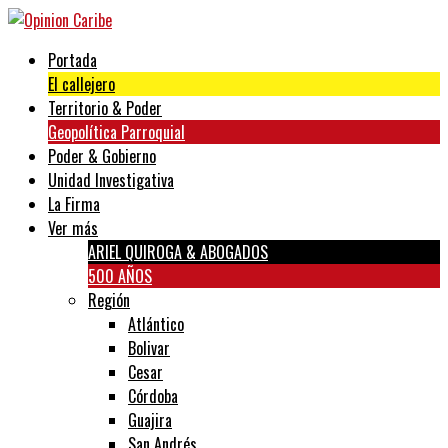
Portada
El callejero
Territorio & Poder
Geopolítica Parroquial
Poder & Gobierno
Unidad Investigativa
La Firma
Ver más
ARIEL QUIROGA & ABOGADOS
500 AÑOS
Región
Atlántico
Bolivar
Cesar
Córdoba
Guajira
San Andrés