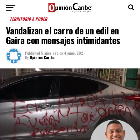
TERRITORIO & PODER
Vandalizan el carro de un edil en
Gaira con mensajes intimidantes
Published
5 años ago
on
4 junio, 2021
By
Opinión Caribe