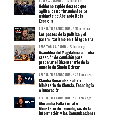
PODER & GOBIERNO
18 horas ago
Gobierno expide decreto que
agiliza los nombramientos del
gabinete de Abelardo De la
Espriella
GEOPOLÍTICA PARROQUIAL
18 horas ago
Los pactos de la política y el
paramilitarismo en el Magdalena
TERRITORIO & PODER
22 horas ago
Asamblea del Magdalena aprueba
creación de comisión para
preparar el Bicentenario de la
muerte de Simón Bolívar
GEOPOLÍTICA PARROQUIAL
23 horas ago
Claudia Benavides Salazar —
Ministerio de Ciencia, Tecnología
e Innovación
GEOPOLÍTICA PARROQUIAL
23 horas ago
Alexandra Falla Zerrate —
Ministerio de Tecnologías de la
Información y las Comunicaciones