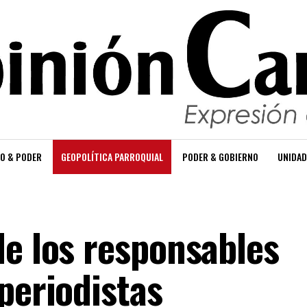
O & PODER
GEOPOLÍTICA PARROQUIAL
PODER & GOBIERNO
UNIDAD
de los responsables
periodistas