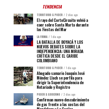
TENDENCIA
TERRITORIO & PODER
2 días ago
El rayo del CortoCircuito volvió a
caer sobre Santa Marta durante
las Fiestas del Mar
LA FIRMA
1 día ago
LA BATALLA DE BOYACÁ Y LOS
NUEVOS DEBATES SOBRE LA
INDEPENDENCIA: UNA MIRADA
CRÍTICA DESDE EL CARIBE
COLOMBIANO
TERRITORIO & PODER
1 día ago
Abogado samario Joaquín José
Méndez Llach se perfila para
dirigir la Superintendencia de
Notariado y Registro
PODER & GOBIERNO
2 días ago
Confirman nuevo descubrimiento
de gas frente a las costas del