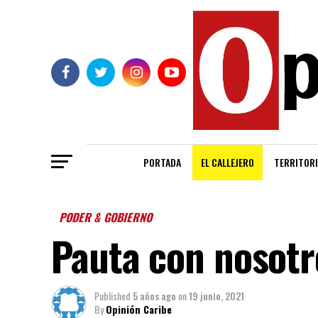
PORTADA
EL CALLEJERO
TERRITORI
PODER & GOBIERNO
Pauta con nosotr
Published
5 años ago
on
19 junio, 2021
By
Opinión Caribe