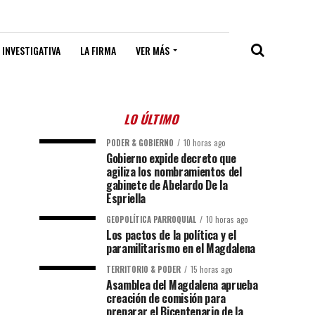
 INVESTIGATIVA
LA FIRMA
VER MÁS
LO ÚLTIMO
PODER & GOBIERNO
10 horas ago
Gobierno expide decreto que
agiliza los nombramientos del
gabinete de Abelardo De la
Espriella
GEOPOLÍTICA PARROQUIAL
10 horas ago
Los pactos de la política y el
paramilitarismo en el Magdalena
TERRITORIO & PODER
15 horas ago
Asamblea del Magdalena aprueba
creación de comisión para
preparar el Bicentenario de la