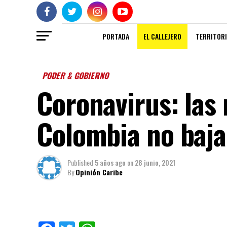
PORTADA
EL CALLEJERO
TERRITORI
PODER & GOBIERNO
Coronavirus: las
Colombia no baj
Published
5 años ago
on
28 junio, 2021
By
Opinión Caribe