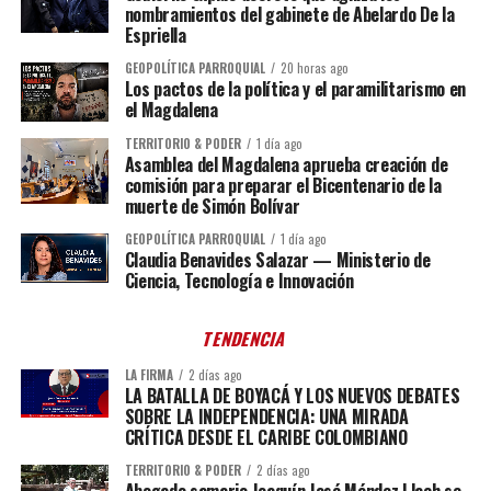
nombramientos del gabinete de Abelardo De la
Espriella
GEOPOLÍTICA PARROQUIAL
20 horas ago
Los pactos de la política y el paramilitarismo en
el Magdalena
TERRITORIO & PODER
1 día ago
Asamblea del Magdalena aprueba creación de
comisión para preparar el Bicentenario de la
muerte de Simón Bolívar
GEOPOLÍTICA PARROQUIAL
1 día ago
Claudia Benavides Salazar — Ministerio de
Ciencia, Tecnología e Innovación
TENDENCIA
LA FIRMA
2 días ago
LA BATALLA DE BOYACÁ Y LOS NUEVOS DEBATES
SOBRE LA INDEPENDENCIA: UNA MIRADA
CRÍTICA DESDE EL CARIBE COLOMBIANO
TERRITORIO & PODER
2 días ago
Abogado samario Joaquín José Méndez Llach se