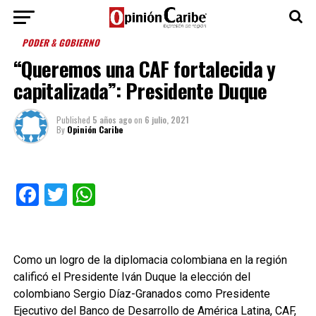
PODER & GOBIERNO
“Queremos una CAF fortalecida y
capitalizada”: Presidente Duque
Published
5 años ago
on
6 julio, 2021
By
Opinión Caribe
Facebook
Twitter
WhatsApp
Como un logro de la diplomacia colombiana en la región
calificó el Presidente Iván Duque la elección del
colombiano Sergio Díaz-Granados como Presidente
Ejecutivo del Banco de Desarrollo de América Latina, CAF,