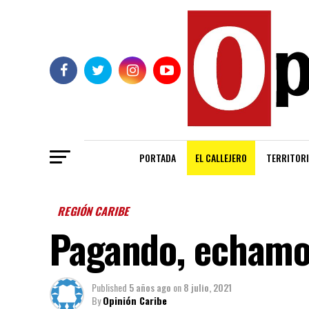
PORTADA
EL CALLEJERO
TERRITORI
REGIÓN CARIBE
Pagando, echamos
Published
5 años ago
on
8 julio, 2021
By
Opinión Caribe