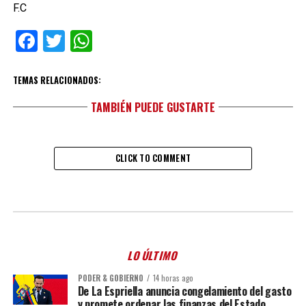
F.C
Facebook
Twitter
WhatsApp
TEMAS RELACIONADOS:
TAMBIÉN PUEDE GUSTARTE
CLICK TO COMMENT
LO ÚLTIMO
PODER & GOBIERNO
14 horas ago
De La Espriella anuncia congelamiento del gasto
y promete ordenar las finanzas del Estado