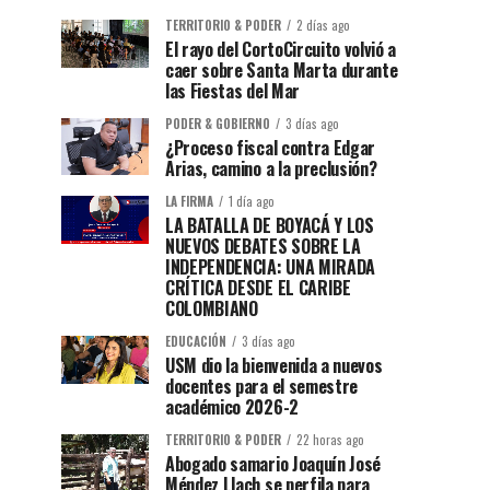
TERRITORIO & PODER
2 días ago
El rayo del CortoCircuito volvió a
caer sobre Santa Marta durante
las Fiestas del Mar
PODER & GOBIERNO
3 días ago
¿Proceso fiscal contra Edgar
Arias, camino a la preclusión?
LA FIRMA
1 día ago
LA BATALLA DE BOYACÁ Y LOS
NUEVOS DEBATES SOBRE LA
INDEPENDENCIA: UNA MIRADA
CRÍTICA DESDE EL CARIBE
COLOMBIANO
EDUCACIÓN
3 días ago
USM dio la bienvenida a nuevos
docentes para el semestre
académico 2026-2
TERRITORIO & PODER
22 horas ago
Abogado samario Joaquín José
Méndez Llach se perfila para