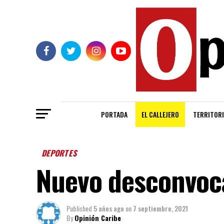
PORTADA
EL CALLEJERO
TERRITORI
DEPORTES
Nuevo desconvoca
Published
5 años ago
on
7 septiembre, 2021
By
Opinión Caribe