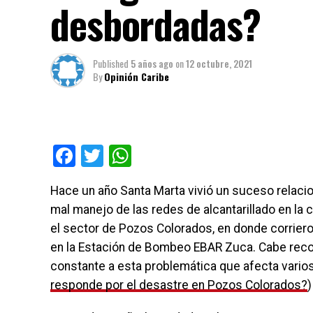
desbordadas?
Published
5 años ago
on
12 octubre, 2021
By
Opinión Caribe
Facebook
Twitter
WhatsApp
Hace un año Santa Marta vivió un suceso relaci
mal manejo de las redes de alcantarillado en la
el sector de Pozos Colorados, en donde corriero
en la Estación de Bombeo EBAR Zuca. Cabe rec
constante a esta problemática que afecta varios
responde por el desastre en Pozos Colorados?
)